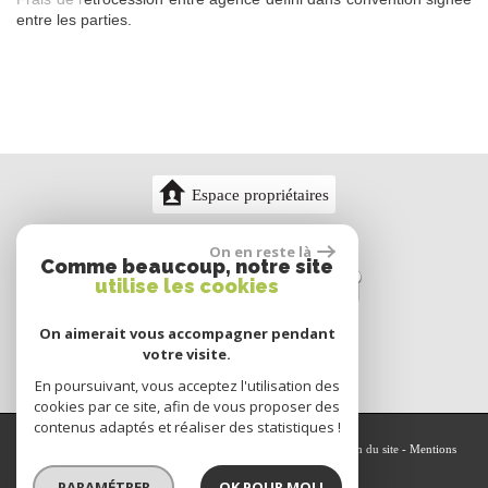
entre les parties.
Espace propriétaires
On en reste là
Comme beaucoup, notre site
utilise les cookies
On aimerait vous accompagner pendant
votre visite.
En poursuivant, vous acceptez l'utilisation des
cookies par ce site, afin de vous proposer des
contenus adaptés et réaliser des statistiques !
© 2026 | Tous droits réservés | Traduction powered by Google -
Plan du site
-
Mentions
légales
-
Nos honoraires
-
Partenaires
-
Admin
-
Politique RGPD
PARAMÉTRER
OK POUR MOI !