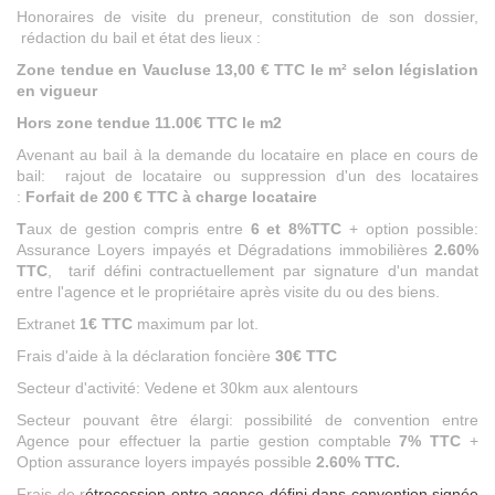
Honoraires de visite du preneur, constitution de son dossier,
rédaction du bail et état des lieux :
Zone tendue en Vaucluse 13,00 € TTC le m² selon législation
en vigueur
Hors zone tendue 11.00€ TTC le m2
Avenant au bail à la demande du locataire en place en cours de
bail: rajout de locataire ou suppression d'un des locataires
:
Forfait de 200 € TTC à charge locataire
T
aux de gestion compris entre
6 et 8%TTC
+ option possible:
Assurance Loyers impayés et Dégradations immobilières
2.60%
TTC
, tarif défini contractuellement par signature d'un mandat
entre l'agence et le propriétaire après visite du ou des biens.
Extranet
1€ TTC
maximum par lot.
Frais d'aide à la déclaration foncière
30€ TTC
Secteur d'activité: Vedene et 30km aux alentours
Secteur pouvant être élargi: possibilité de convention entre
Agence pour effectuer la partie gestion comptable
7% TTC
+
Option assurance loyers impayés possible
2.60% TTC.
Frais de r
étrocession entre agence défini dans convention signée