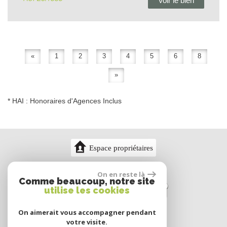
Voir le bien
«
1
2
3
4
5
6
8
»
* HAI : Honoraires d'Agences Inclus
Espace propriétaires
On en reste là
Comme beaucoup, notre site
utilise les cookies
On aimerait vous accompagner pendant
votre visite.