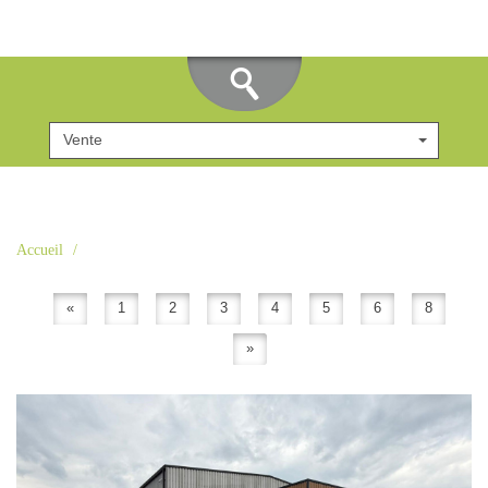
Vente
Accueil
«
1
2
3
4
5
6
8
»