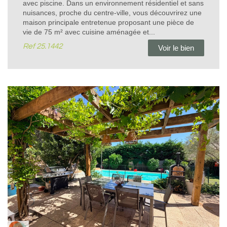
avec piscine. Dans un environnement résidentiel et sans
nuisances, proche du centre-ville, vous découvrirez une
maison principale entretenue proposant une pièce de
vie de 75 m² avec cuisine aménagée et...
Ref
25.1442
Voir le bien