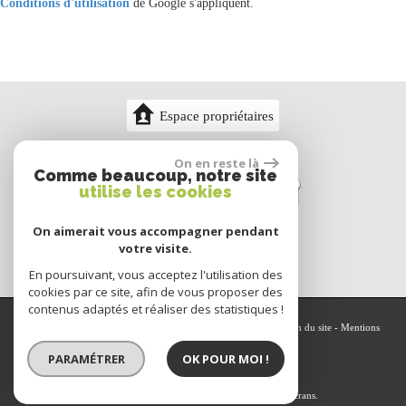
Conditions d'utilisation
de Google s'appliquent.
Espace propriétaires
On en reste là
Comme beaucoup, notre site
utilise les cookies
On aimerait vous accompagner pendant
votre visite.
En poursuivant, vous acceptez l'utilisation des
cookies par ce site, afin de vous proposer des
contenus adaptés et réaliser des statistiques !
© 2026 | Tous droits réservés | Traduction powered by Google -
Plan du site
-
Mentions
légales
-
Nos honoraires
-
Partenaires
-
Admin
-
Politique RGPD
PARAMÉTRER
OK POUR MOI !
Site internet compatible multi-supports,
un seul site adaptable à tous les types d'écrans.