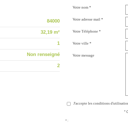
Votre nom *
Votre adresse mail *
84000
Votre Téléphone *
32,19 m²
1
Votre ville *
Non renseigné
Votre message
2
J'accepte les conditions d'utilisati
* 
* :