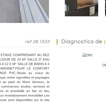
diagnostics de
ref 26.1533
UR ETAGE COMPRENANT AU REZ
JOUR DE 33 M² SALLE D' EAU
A 12.5 M² SALLE DE BAINS 6.5
D
JARDINET.POUR LE CONFORT
GE PVC.Située au coeur du
nçal, entre vignobles et paysages
t au pied du Mont Ventoux, la
 commerces, écoles, services et
e et ensoleillé en fait un lieu
un investissement immobilier.Les
posé sont disponibles sur le site