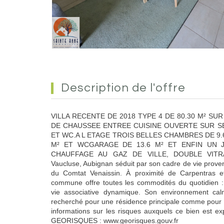
description de l'offre
VILLA RECENTE DE 2018 TYPE 4 DE 80.30 M² S
DE CHAUSSEE ENTREE CUISINE OUVERTE SUR SE
ET WC.A L ETAGE TROIS BELLES CHAMBRES DE 9.6 
M² ET WCGARAGE DE 13.6 M² ET ENFIN UN 
CHAUFFAGE AU GAZ DE VILLE, DOUBLE VITRA
Vaucluse, Aubignan séduit par son cadre de vie prove
du Comtat Venaissin. À proximité de Carpentras e
commune offre toutes les commodités du quotidien :
vie associative dynamique. Son environnement calm
recherché pour une résidence principale comme pour 
informations sur les risques auxquels ce bien est ex
GEORISQUES : www.georisques.gouv.fr