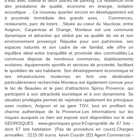
d'eau avec toilette et deux places de parking. La résidence offre
des prestations de qualité, économe en énergie, isolation
acoustique ... Ce nouveau quartier encore en développement est
à proximité immédiate des grands axes, : Commerces,
restaurants, parc de loisirs ...Située au coeur du Vaucluse, entre
Avignon, Carpentras et Orange, Monteux est une commune
dynamique et attractive qui séduit par sa qualité de vie et son
environnement provençal. Réputée pour son patrimoine, ses
espaces naturels et son cadre de vie familial, elle offre un
équilibre idéal entre tranquillité et proximité des commodités.La
commune dispose de nombreux commerces, établissements
scolaires, équipements sportifs et services de proximité, facilitant
le quotidien de ses habitants. Son développement économique et
ses infrastructures modernes en font une destination
particulièrement recherchée.Monteux est également connue pour
le lac de Beaulieu et le parc d'attractions Spirou Provence, qui
participent à son attractivité touristique et à son dynamisme. Sa
situation privilégiée permet de rejoindre rapidement les principaux
axes routiers, Avignon et sa gare TGV, tout en profitant du
charme authentique de la Provence.Les informations sur les
risques auxquels ce bien est exposé sont disponibles sur le site
GEORISQUES : www.georisques.gouv.frCopropriété de 67 lots -
dont 67 lots habitation. (Pas de procédure en cours).Charges
annuelles : 2215.00 euros. kevin Courtin (EI) Agent Commercial -